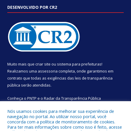
DESENVOLVIDO POR CR2
Muito mais que
criar site
ou
sistema para prefeituras
!
Realizamos uma
assessoria
completa, onde garantimos em
contrato que todas as exigências das
leis de transparência
pública
serão atendidas.
Conheça o
PNTP
e o
Radar da Transparência Pública
Nós usamos cookies para melhorar sua experiência de
navegação no portal. Ao utilizar nosso portal, você
concorda com a política de monitoramento de cookies.
Para ter mais informações sobre como isso é feito, acesse
Todos os direitos reservados a Câmara Municipal de São