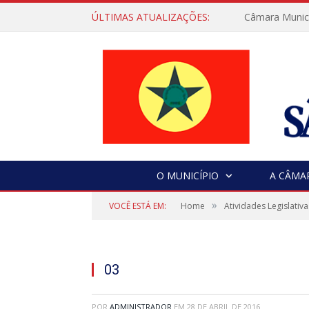
ÚLTIMAS ATUALIZAÇÕES:
Câmara Municip
O MUNICÍPIO
A CÂMA
»
VOCÊ ESTÁ EM:
Home
Atividades Legislativa
03
POR
ADMINISTRADOR
EM
28 DE ABRIL DE 2016