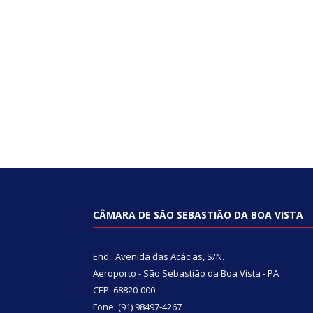
CÂMARA DE SÃO SEBASTIÃO DA BOA VISTA
End.: Avenida das Acácias, S/N.
Aeroporto - São Sebastião da Boa Vista - PA
CEP: 68820-000
Fone: (91) 98497-4267