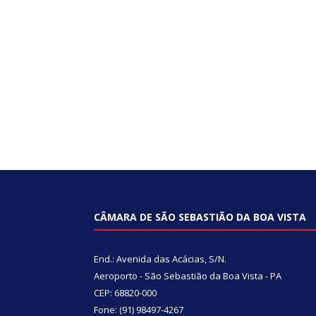
CÂMARA DE SÃO SEBASTIÃO DA BOA VISTA
End.: Avenida das Acácias, S/N.
Aeroporto - São Sebastião da Boa Vista - PA
CEP: 68820-000
Fone: (91) 98497-4267