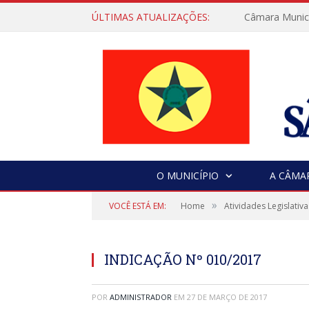
ÚLTIMAS ATUALIZAÇÕES:
Câmara Municip
O MUNICÍPIO
A CÂMA
»
VOCÊ ESTÁ EM:
Home
Atividades Legislativa
INDICAÇÃO Nº 010/2017
POR
ADMINISTRADOR
EM
27 DE MARÇO DE 2017