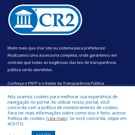
Muito mais que
criar site
ou
sistema para prefeituras
!
Realizamos uma
assessoria
completa, onde garantimos em
contrato que todas as exigências das
leis de transparência
pública
serão atendidas.
Conheça o
PNTP
e o
Radar da Transparência Pública
Nós usamos cookies para melhorar sua experiência de
navegação no portal. Ao utilizar nosso portal, você
concorda com a política de monitoramento de cookies.
Para ter mais informações sobre como isso é feito, acesse
Todos os direitos reservados a Câmara Municipal de São
Política de cookies (
Leia mais
). Se você concorda, clique em
Sebastião da Boa Vista.
ACEITO.
Mapa do Site
Acessar Área Administrativa