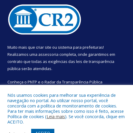
Muito mais que
criar site
ou
sistema para prefeituras
!
Realizamos uma
assessoria
completa, onde garantimos em
contrato que todas as exigências das
leis de transparência
pública
serão atendidas.
Conheça o
PNTP
e o
Radar da Transparência Pública
Nós usamos cookies para melhorar sua experiência de
navegação no portal. Ao utilizar nosso portal, você
concorda com a política de monitoramento de cookies.
Para ter mais informações sobre como isso é feito, acesse
Todos os direitos reservados a Câmara Municipal de São
Política de cookies (
Leia mais
). Se você concorda, clique em
Sebastião da Boa Vista.
ACEITO.
Mapa do Site
Acessar Área Administrativa