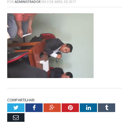
POR
ADMINISTRADOR
EM
3 DE ABRIL DE 2017
COMPARTILHAR:
Twitter
Facebook
Google+
Pinterest
LinkedIn
Tumblr
Email