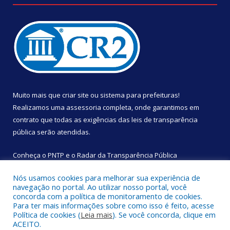
Muito mais que
criar site
ou
sistema para prefeituras
!
Realizamos uma
assessoria
completa, onde garantimos em
contrato que todas as exigências das
leis de transparência
pública
serão atendidas.
Conheça o
PNTP
e o
Radar da Transparência Pública
Nós usamos cookies para melhorar sua experiência de
navegação no portal. Ao utilizar nosso portal, você
concorda com a política de monitoramento de cookies.
Para ter mais informações sobre como isso é feito, acesse
Todos os direitos reservados a Câmara Municipal de São
Política de cookies (
Leia mais
). Se você concorda, clique em
Sebastião da Boa Vista.
ACEITO.