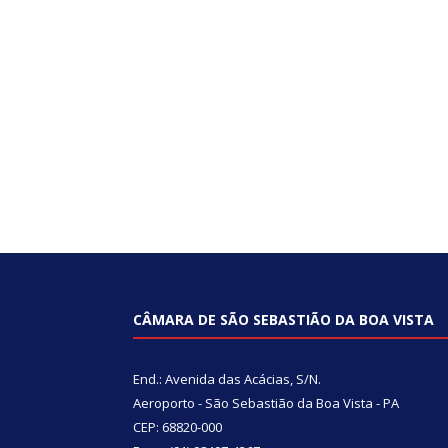
CÂMARA DE SÃO SEBASTIÃO DA BOA VISTA
End.: Avenida das Acácias, S/N.
Aeroporto - São Sebastião da Boa Vista - PA
CEP: 68820-000