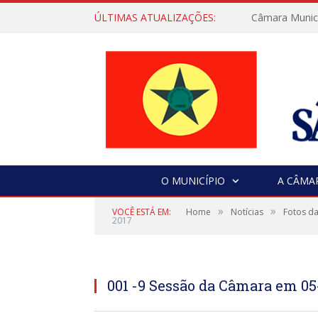
ÚLTIMAS ATUALIZAÇÕES:
Câmara Municip
O MUNICÍPIO
A CÂMA
»
»
VOCÊ ESTÁ EM:
Home
Notícias
Fotos da
2017
001 -9 Sessão da Câmara em 05