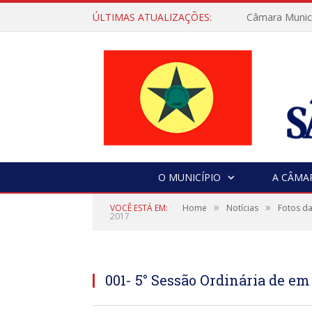
ÚLTIMAS ATUALIZAÇÕES:
Câmara Municip
O MUNICÍPIO
A CÂMA
»
»
VOCÊ ESTÁ EM:
Home
Notícias
Fotos da
2017
001- 5° Sessão Ordinária de em