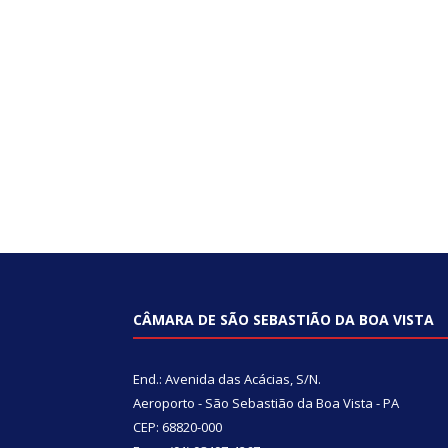
CÂMARA DE SÃO SEBASTIÃO DA BOA VISTA
End.: Avenida das Acácias, S/N.
Aeroporto - São Sebastião da Boa Vista - PA
CEP: 68820-000