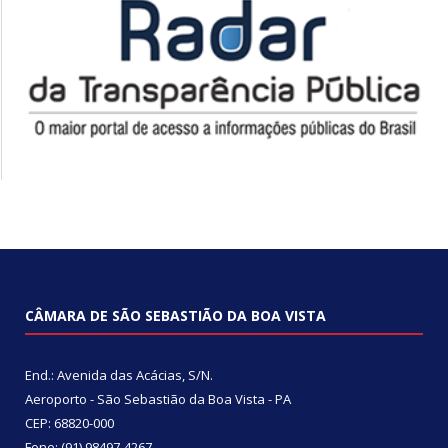
CÂMARA DE SÃO SEBASTIÃO DA BOA VISTA
End.: Avenida das Acácias, S/N.
Aeroporto - São Sebastião da Boa Vista - PA
CEP: 68820-000
Fone: (91) 98497-4267