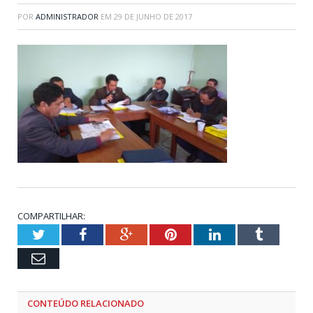
POR
ADMINISTRADOR
EM
29 DE JUNHO DE 2017
COMPARTILHAR:
Twitter
Facebook
Google+
Pinterest
LinkedIn
Tumblr
Email
CONTEÚDO RELACIONADO