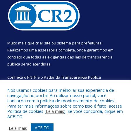
Muito mais que
criar site
ou
sistema para prefeituras
!
Realizamos uma
assessoria
completa, onde garantimos em
contrato que todas as exigências das
leis de transparência
pública
serão atendidas.
Conheça o
PNTP
e o
Radar da Transparência Pública
Nós usamos cookies para melhorar sua experiência de
navegação no portal. Ao utilizar nosso portal, você
concorda com a política de monitoramento de cookies.
Para ter mais informações sobre como isso é feito, acesse
Todos os direitos reservados a Câmara Municipal de São
Política de cookies (
Leia mais
). Se você concorda, clique em
Sebastião da Boa Vista.
ACEITO.
Mapa do Site
Acessar Área Administrativa
ACEITO
Leia mais