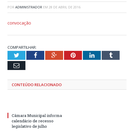
POR
ADMINISTRADOR
EM
28 DE ABRIL DE 2016
convocação
COMPARTILHAR:
Twitter
Facebook
Google+
Pinterest
LinkedIn
Tumblr
Email
CONTEÚDO RELACIONADO
Câmara Municipal informa
calendário de recesso
legislativo de julho