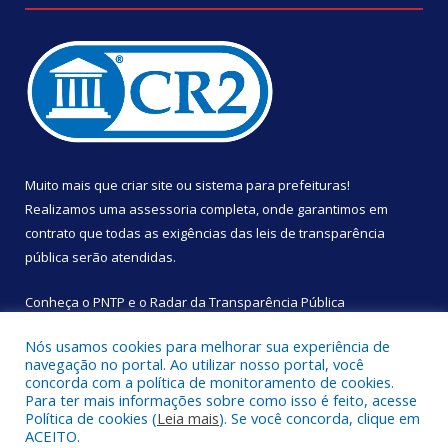
Muito mais que
criar site
ou
sistema para prefeituras
!
Realizamos uma
assessoria
completa, onde garantimos em
contrato que todas as exigências das
leis de transparência
pública
serão atendidas.
Conheça o
PNTP
e o
Radar da Transparência Pública
Nós usamos cookies para melhorar sua experiência de
navegação no portal. Ao utilizar nosso portal, você
concorda com a política de monitoramento de cookies.
Para ter mais informações sobre como isso é feito, acesse
Todos os direitos reservados a Câmara Municipal de São
Política de cookies (
Leia mais
). Se você concorda, clique em
Sebastião da Boa Vista.
ACEITO.