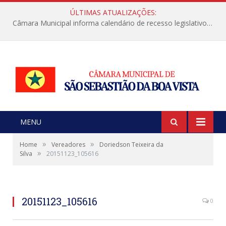
ÚLTIMAS ATUALIZAÇÕES:
Câmara Municipal informa calendário de recesso legislativo de julho
MENU
»
»
Home
Vereadores
Doriedson Teixeira da
»
Silva
20151123_105616
20151123_105616
0