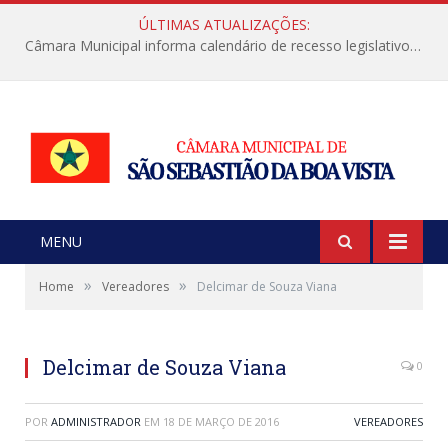
ÚLTIMAS ATUALIZAÇÕES:
Câmara Municipal informa calendário de recesso legislativo de julho
MENU
»
»
Home
Vereadores
Delcimar de Souza Viana
Delcimar de Souza Viana
0
POR
ADMINISTRADOR
EM
18 DE MARÇO DE 2016
VEREADORES