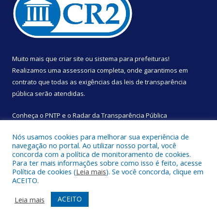
Muito mais que
criar site
ou
sistema para prefeituras
!
Realizamos uma
assessoria
completa, onde garantimos em
contrato que todas as exigências das
leis de transparência
pública
serão atendidas.
Conheça o
PNTP
e o
Radar da Transparência Pública
Nós usamos cookies para melhorar sua experiência de
navegação no portal. Ao utilizar nosso portal, você
concorda com a política de monitoramento de cookies.
Para ter mais informações sobre como isso é feito, acesse
Todos os direitos reservados a Câmara Municipal de São
Política de cookies (
Leia mais
). Se você concorda, clique em
Sebastião da Boa Vista.
ACEITO.
Mapa do Site
Acessar Área Administrativa
ACEITO
Leia mais
Acessar Webmail