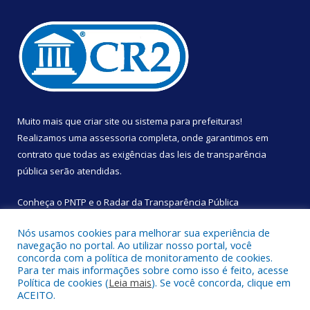
Muito mais que
criar site
ou
sistema para prefeituras
!
Realizamos uma
assessoria
completa, onde garantimos em
contrato que todas as exigências das
leis de transparência
pública
serão atendidas.
Conheça o
PNTP
e o
Radar da Transparência Pública
Nós usamos cookies para melhorar sua experiência de
navegação no portal. Ao utilizar nosso portal, você
concorda com a política de monitoramento de cookies.
Para ter mais informações sobre como isso é feito, acesse
Todos os direitos reservados a Câmara Municipal de São
Política de cookies (
Leia mais
). Se você concorda, clique em
Sebastião da Boa Vista.
ACEITO.