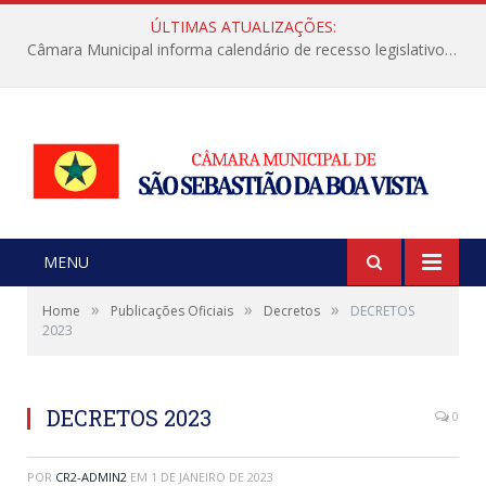
ÚLTIMAS ATUALIZAÇÕES:
Câmara Municipal informa calendário de recesso legislativo de julho
MENU
»
»
»
Home
Publicações Oficiais
Decretos
DECRETOS
2023
DECRETOS 2023
0
POR
CR2-ADMIN2
EM
1 DE JANEIRO DE 2023