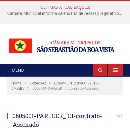
ÚLTIMAS ATUALIZAÇÕES:
Câmara Municipal informa calendário de recesso legislativo de julho
MENU
»
»
Home
Licitações
CONVITE Nº 2204001/2016-
»
CMSSBV
0605001-PARECER_ CI-contrato-Assinado
0605001-PARECER_ CI-contrato-
0
Assinado