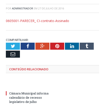
POR
ADMINISTRADOR
EM
27 DE JULHO DE 2016
0605001-PARECER_ CI-contrato-Assinado
COMPARTILHAR:
Twitter
Facebook
Google+
Pinterest
LinkedIn
Tumblr
Email
CONTEÚDO RELACIONADO
Câmara Municipal informa
calendário de recesso
legislativo de julho