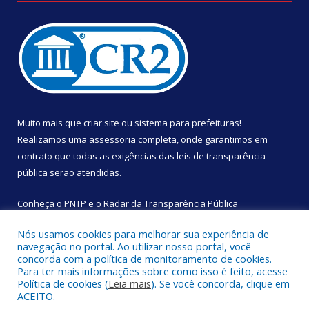
Muito mais que
criar site
ou
sistema para prefeituras
!
Realizamos uma
assessoria
completa, onde garantimos em
contrato que todas as exigências das
leis de transparência
pública
serão atendidas.
Conheça o
PNTP
e o
Radar da Transparência Pública
Nós usamos cookies para melhorar sua experiência de
navegação no portal. Ao utilizar nosso portal, você
concorda com a política de monitoramento de cookies.
Para ter mais informações sobre como isso é feito, acesse
Todos os direitos reservados a Câmara Municipal de São
Política de cookies (
Leia mais
). Se você concorda, clique em
Sebastião da Boa Vista.
ACEITO.