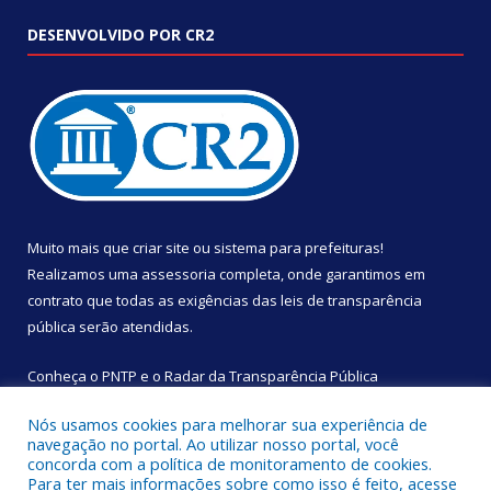
DESENVOLVIDO POR CR2
Muito mais que
criar site
ou
sistema para prefeituras
!
Realizamos uma
assessoria
completa, onde garantimos em
contrato que todas as exigências das
leis de transparência
pública
serão atendidas.
Conheça o
PNTP
e o
Radar da Transparência Pública
Nós usamos cookies para melhorar sua experiência de
navegação no portal. Ao utilizar nosso portal, você
concorda com a política de monitoramento de cookies.
Para ter mais informações sobre como isso é feito, acesse