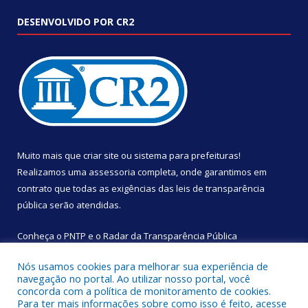
DESENVOLVIDO POR CR2
Muito mais que
criar site
ou
sistema para prefeituras
!
Realizamos uma
assessoria
completa, onde garantimos em
contrato que todas as exigências das
leis de transparência
pública
serão atendidas.
Conheça o
PNTP
e o
Radar da Transparência Pública
Nós usamos cookies para melhorar sua experiência de
navegação no portal. Ao utilizar nosso portal, você
concorda com a política de monitoramento de cookies.
Para ter mais informações sobre como isso é feito, acesse