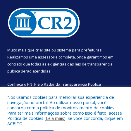
Muito mais que
criar site
ou
sistema para prefeituras
!
Realizamos uma
assessoria
completa, onde garantimos em
contrato que todas as exigências das
leis de transparência
pública
serão atendidas.
Conheça o
PNTP
e o
Radar da Transparência Pública
Nós usamos cookies para melhorar sua experiência de
navegação no portal. Ao utilizar nosso portal, você
concorda com a política de monitoramento de cookies.
Para ter mais informações sobre como isso é feito, acesse
Todos os direitos reservados a Câmara Municipal de São
Política de cookies (
Leia mais
). Se você concorda, clique em
Sebastião da Boa Vista.
ACEITO.