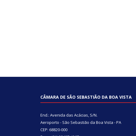
CÂMARA DE SÃO SEBASTIÃO DA BOA VISTA
End.: Avenida das Acácias, S/N.
Aeroporto - São Sebastião da Boa Vista - PA
CEP: 68820-000