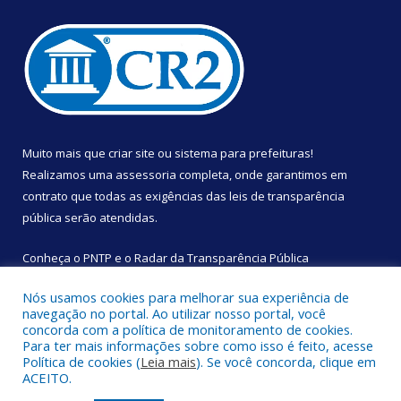
Muito mais que
criar site
ou
sistema para prefeituras
!
Realizamos uma
assessoria
completa, onde garantimos em
contrato que todas as exigências das
leis de transparência
pública
serão atendidas.
Conheça o
PNTP
e o
Radar da Transparência Pública
Nós usamos cookies para melhorar sua experiência de
navegação no portal. Ao utilizar nosso portal, você
concorda com a política de monitoramento de cookies.
Para ter mais informações sobre como isso é feito, acesse
Todos os direitos reservados a Câmara Municipal de São
Política de cookies (
Leia mais
). Se você concorda, clique em
Sebastião da Boa Vista.
ACEITO.