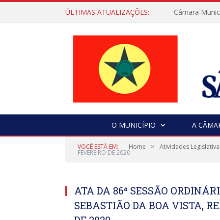
ÚLTIMAS ATUALIZAÇÕES:
Câmara Municip
O MUNICÍPIO
A CÂMA
»
VOCÊ ESTÁ EM:
Home
Atividades Legislativa
FEVEREIRO DE 2020
ATA DA 86ª SESSÃO ORDINÁ
SEBASTIÃO DA BOA VISTA, RE
DE 2020