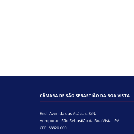
CÂMARA DE SÃO SEBASTIÃO DA BOA VISTA
End.: Avenida das Acácias, S/N.
Aeroporto - São Sebastião da Boa Vista - PA
CEP: 68820-000