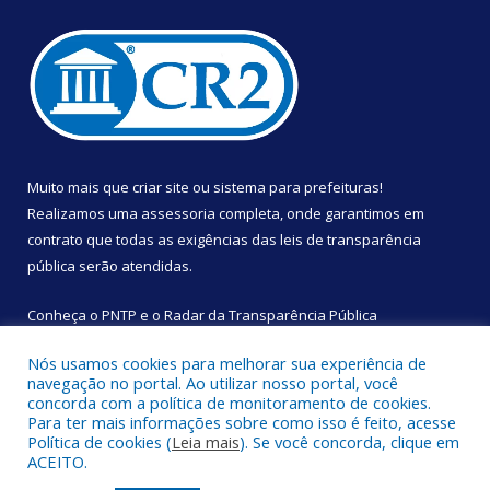
Muito mais que
criar site
ou
sistema para prefeituras
!
Realizamos uma
assessoria
completa, onde garantimos em
contrato que todas as exigências das
leis de transparência
pública
serão atendidas.
Conheça o
PNTP
e o
Radar da Transparência Pública
Nós usamos cookies para melhorar sua experiência de
navegação no portal. Ao utilizar nosso portal, você
concorda com a política de monitoramento de cookies.
Para ter mais informações sobre como isso é feito, acesse
Todos os direitos reservados a Câmara Municipal de São
Política de cookies (
Leia mais
). Se você concorda, clique em
Sebastião da Boa Vista.
ACEITO.