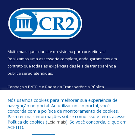
Muito mais que
criar site
ou
sistema para prefeituras
!
Realizamos uma
assessoria
completa, onde garantimos em
contrato que todas as exigências das
leis de transparência
pública
serão atendidas.
Conheça o
PNTP
e o
Radar da Transparência Pública
Nós usamos cookies para melhorar sua experiência de
navegação no portal. Ao utilizar nosso portal, você
concorda com a política de monitoramento de cookies.
Para ter mais informações sobre como isso é feito, acesse
Todos os direitos reservados a Câmara Municipal de São
Política de cookies (
Leia mais
). Se você concorda, clique em
Sebastião da Boa Vista.
ACEITO.