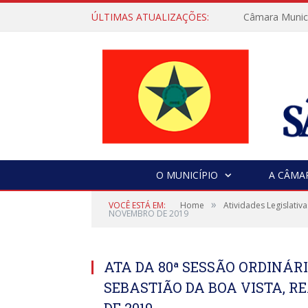
ÚLTIMAS ATUALIZAÇÕES:
Câmara Municip
O MUNICÍPIO
A CÂMA
»
VOCÊ ESTÁ EM:
Home
Atividades Legislativa
NOVEMBRO DE 2019
ATA DA 80ª SESSÃO ORDINÁ
SEBASTIÃO DA BOA VISTA, R
DE 2019