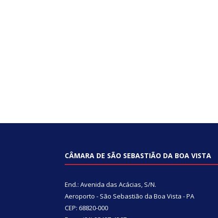
CÂMARA DE SÃO SEBASTIÃO DA BOA VISTA
End.: Avenida das Acácias, S/N.
Aeroporto - São Sebastião da Boa Vista - PA
CEP: 68820-000