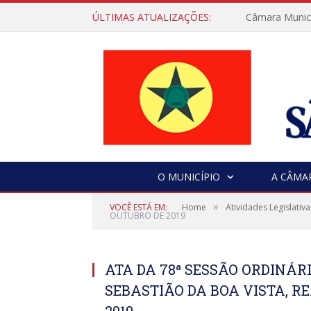
ÚLTIMAS ATUALIZAÇÕES:
Câmara Municip
O MUNICÍPIO
A CÂMA
»
VOCÊ ESTÁ EM:
Home
Atividades Legislativa
OUTUBRO DE 2019
ATA DA 78ª SESSÃO ORDINÁ
SEBASTIÃO DA BOA VISTA, RE
2019