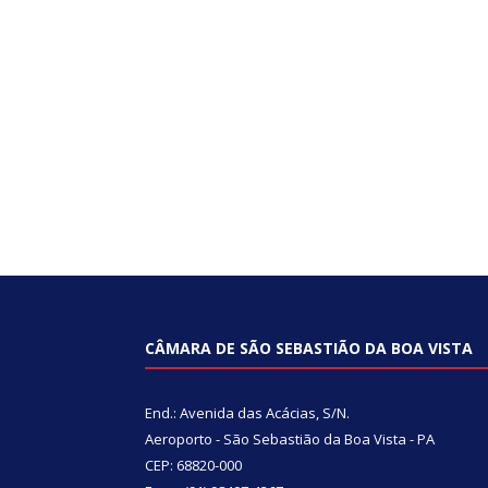
CÂMARA DE SÃO SEBASTIÃO DA BOA VISTA
End.: Avenida das Acácias, S/N.
Aeroporto - São Sebastião da Boa Vista - PA
CEP: 68820-000