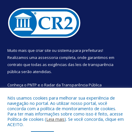
Muito mais que
criar site
ou
sistema para prefeituras
!
Realizamos uma
assessoria
completa, onde garantimos em
contrato que todas as exigências das
leis de transparência
pública
serão atendidas.
Conheça o
PNTP
e o
Radar da Transparência Pública
Nós usamos cookies para melhorar sua experiência de
navegação no portal. Ao utilizar nosso portal, você
concorda com a política de monitoramento de cookies.
Para ter mais informações sobre como isso é feito, acesse
Todos os direitos reservados a Câmara Municipal de São
Política de cookies (
Leia mais
). Se você concorda, clique em
Sebastião da Boa Vista.
ACEITO.