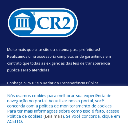
Muito mais que
criar site
ou
sistema para prefeituras
!
Realizamos uma
assessoria
completa, onde garantimos em
contrato que todas as exigências das
leis de transparência
pública
serão atendidas.
Conheça o
PNTP
e o
Radar da Transparência Pública
Nós usamos cookies para melhorar sua experiência de
navegação no portal. Ao utilizar nosso portal, você
concorda com a política de monitoramento de cookies.
Para ter mais informações sobre como isso é feito, acesse
Todos os direitos reservados a Câmara Municipal de São
Política de cookies (
Leia mais
). Se você concorda, clique em
Sebastião da Boa Vista.
ACEITO.