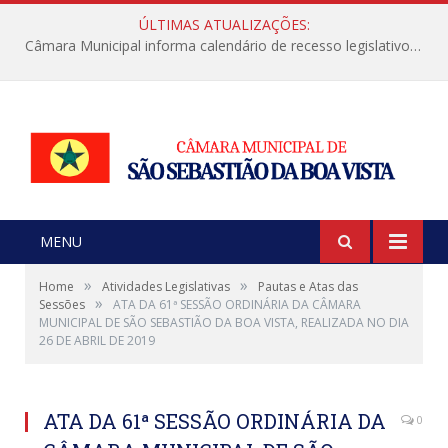
ÚLTIMAS ATUALIZAÇÕES:
Câmara Municipal informa calendário de recesso legislativo de julho
MENU
»
»
Home
Atividades Legislativas
Pautas e Atas das
»
Sessões
ATA DA 61ª SESSÃO ORDINÁRIA DA CÂMARA
MUNICIPAL DE SÃO SEBASTIÃO DA BOA VISTA, REALIZADA NO DIA
26 DE ABRIL DE 2019
ATA DA 61ª SESSÃO ORDINÁRIA DA
0