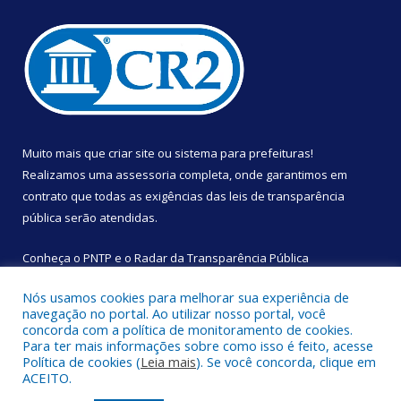
Muito mais que
criar site
ou
sistema para prefeituras
!
Realizamos uma
assessoria
completa, onde garantimos em
contrato que todas as exigências das
leis de transparência
pública
serão atendidas.
Conheça o
PNTP
e o
Radar da Transparência Pública
Nós usamos cookies para melhorar sua experiência de
navegação no portal. Ao utilizar nosso portal, você
concorda com a política de monitoramento de cookies.
Para ter mais informações sobre como isso é feito, acesse
Todos os direitos reservados a Câmara Municipal de São
Política de cookies (
Leia mais
). Se você concorda, clique em
Sebastião da Boa Vista.
ACEITO.