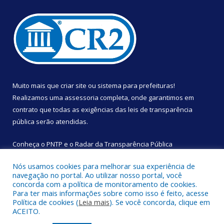
Muito mais que
criar site
ou
sistema para prefeituras
!
Realizamos uma
assessoria
completa, onde garantimos em
contrato que todas as exigências das
leis de transparência
pública
serão atendidas.
Conheça o
PNTP
e o
Radar da Transparência Pública
Nós usamos cookies para melhorar sua experiência de
navegação no portal. Ao utilizar nosso portal, você
concorda com a política de monitoramento de cookies.
Para ter mais informações sobre como isso é feito, acesse
Todos os direitos reservados a Câmara Municipal de São
Política de cookies (
Leia mais
). Se você concorda, clique em
Sebastião da Boa Vista.
ACEITO.