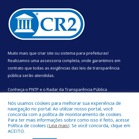
Muito mais que
criar site
ou
sistema para prefeituras
!
Realizamos uma
assessoria
completa, onde garantimos em
contrato que todas as exigências das
leis de transparência
pública
serão atendidas.
Conheça o
PNTP
e o
Radar da Transparência Pública
Nós usamos cookies para melhorar sua experiência de
navegação no portal. Ao utilizar nosso portal, você
concorda com a política de monitoramento de cookies.
Para ter mais informações sobre como isso é feito, acesse
Todos os direitos reservados a Câmara Municipal de São
Política de cookies (
Leia mais
). Se você concorda, clique em
Sebastião da Boa Vista.
ACEITO.