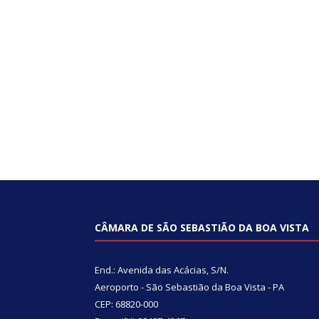
CÂMARA DE SÃO SEBASTIÃO DA BOA VISTA
End.: Avenida das Acácias, S/N.
Aeroporto - São Sebastião da Boa Vista - PA
CEP: 68820-000