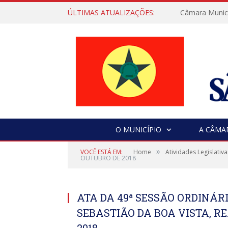
ÚLTIMAS ATUALIZAÇÕES:
Câmara Municip
O MUNICÍPIO
A CÂMA
»
VOCÊ ESTÁ EM:
Home
Atividades Legislativa
OUTUBRO DE 2018
ATA DA 49ª SESSÃO ORDINÁ
SEBASTIÃO DA BOA VISTA, RE
2018