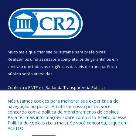
Muito mais que
criar site
ou
sistema para prefeituras
!
Realizamos uma
assessoria
completa, onde garantimos em
contrato que todas as exigências das
leis de transparência
pública
serão atendidas.
Conheça o
PNTP
e o
Radar da Transparência Pública
Nós usamos cookies para melhorar sua experiência de
navegação no portal. Ao utilizar nosso portal, você
concorda com a política de monitoramento de cookies.
Para ter mais informações sobre como isso é feito, acesse
Todos os direitos reservados a Câmara Municipal de São
Política de cookies (
Leia mais
). Se você concorda, clique em
Sebastião da Boa Vista.
ACEITO.