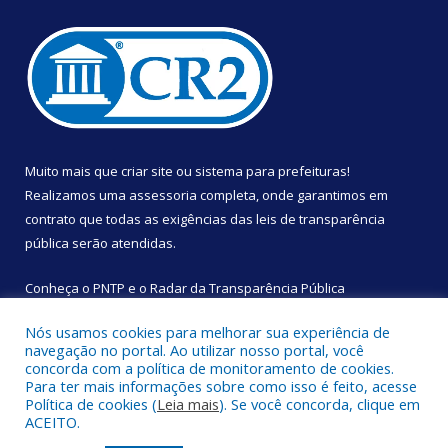
Muito mais que
criar site
ou
sistema para prefeituras
!
Realizamos uma
assessoria
completa, onde garantimos em
contrato que todas as exigências das
leis de transparência
pública
serão atendidas.
Conheça o
PNTP
e o
Radar da Transparência Pública
Nós usamos cookies para melhorar sua experiência de
navegação no portal. Ao utilizar nosso portal, você
concorda com a política de monitoramento de cookies.
Para ter mais informações sobre como isso é feito, acesse
Todos os direitos reservados a Câmara Municipal de São
Política de cookies (
Leia mais
). Se você concorda, clique em
Sebastião da Boa Vista.
ACEITO.