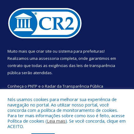
Muito mais que
criar site
ou
sistema para prefeituras
!
Realizamos uma
assessoria
completa, onde garantimos em
contrato que todas as exigências das
leis de transparência
pública
serão atendidas.
Conheça o
PNTP
e o
Radar da Transparência Pública
Nós usamos cookies para melhorar sua experiência de
navegação no portal. Ao utilizar nosso portal, você
concorda com a política de monitoramento de cookies.
Para ter mais informações sobre como isso é feito, acesse
Todos os direitos reservados a Câmara Municipal de São
Política de cookies (
Leia mais
). Se você concorda, clique em
Sebastião da Boa Vista.
ACEITO.