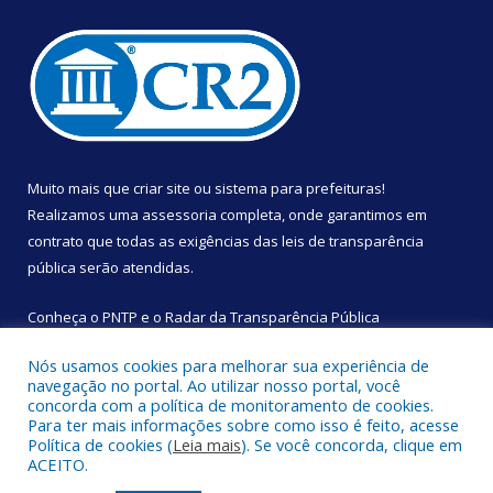
Muito mais que
criar site
ou
sistema para prefeituras
!
Realizamos uma
assessoria
completa, onde garantimos em
contrato que todas as exigências das
leis de transparência
pública
serão atendidas.
Conheça o
PNTP
e o
Radar da Transparência Pública
Nós usamos cookies para melhorar sua experiência de
navegação no portal. Ao utilizar nosso portal, você
concorda com a política de monitoramento de cookies.
Para ter mais informações sobre como isso é feito, acesse
Todos os direitos reservados a Câmara Municipal de São
Política de cookies (
Leia mais
). Se você concorda, clique em
Sebastião da Boa Vista.
ACEITO.