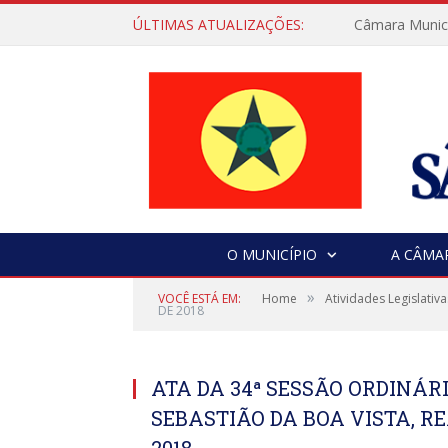
ÚLTIMAS ATUALIZAÇÕES:
Câmara Municip
O MUNICÍPIO
A CÂMA
»
VOCÊ ESTÁ EM:
Home
Atividades Legislativa
DE 2018
ATA DA 34ª SESSÃO ORDINÁ
SEBASTIÃO DA BOA VISTA, RE
2018