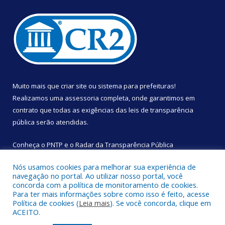
Muito mais que
criar site
ou
sistema para prefeituras
!
Realizamos uma
assessoria
completa, onde garantimos em
contrato que todas as exigências das
leis de transparência
pública
serão atendidas.
Conheça o
PNTP
e o
Radar da Transparência Pública
Nós usamos cookies para melhorar sua experiência de
navegação no portal. Ao utilizar nosso portal, você
concorda com a política de monitoramento de cookies.
Para ter mais informações sobre como isso é feito, acesse
Todos os direitos reservados a Câmara Municipal de São
Política de cookies (
Leia mais
). Se você concorda, clique em
Sebastião da Boa Vista.
ACEITO.