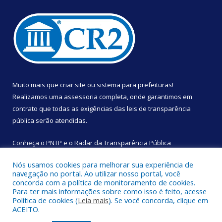
Muito mais que
criar site
ou
sistema para prefeituras
!
Realizamos uma
assessoria
completa, onde garantimos em
contrato que todas as exigências das
leis de transparência
pública
serão atendidas.
Conheça o
PNTP
e o
Radar da Transparência Pública
Nós usamos cookies para melhorar sua experiência de
navegação no portal. Ao utilizar nosso portal, você
concorda com a política de monitoramento de cookies.
Para ter mais informações sobre como isso é feito, acesse
Todos os direitos reservados a Câmara Municipal de São
Política de cookies (
Leia mais
). Se você concorda, clique em
Sebastião da Boa Vista.
ACEITO.