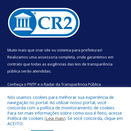
Muito mais que
criar site
ou
sistema para prefeituras
!
Realizamos uma
assessoria
completa, onde garantimos em
contrato que todas as exigências das
leis de transparência
pública
serão atendidas.
Conheça o
PNTP
e o
Radar da Transparência Pública
Nós usamos cookies para melhorar sua experiência de
navegação no portal. Ao utilizar nosso portal, você
concorda com a política de monitoramento de cookies.
Para ter mais informações sobre como isso é feito, acesse
Todos os direitos reservados a Câmara Municipal de São
Política de cookies (
Leia mais
). Se você concorda, clique em
Sebastião da Boa Vista.
ACEITO.