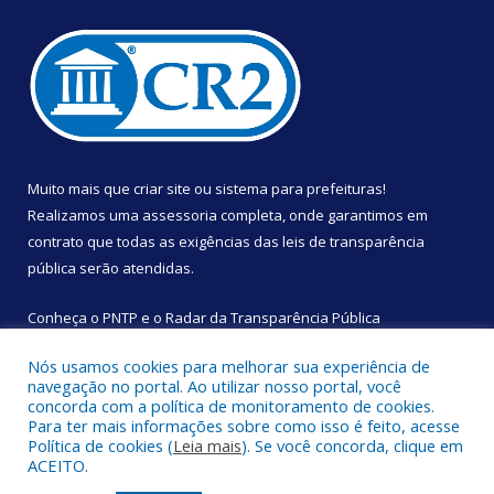
Muito mais que
criar site
ou
sistema para prefeituras
!
Realizamos uma
assessoria
completa, onde garantimos em
contrato que todas as exigências das
leis de transparência
pública
serão atendidas.
Conheça o
PNTP
e o
Radar da Transparência Pública
Nós usamos cookies para melhorar sua experiência de
navegação no portal. Ao utilizar nosso portal, você
concorda com a política de monitoramento de cookies.
Para ter mais informações sobre como isso é feito, acesse
Todos os direitos reservados a Câmara Municipal de São
Política de cookies (
Leia mais
). Se você concorda, clique em
Sebastião da Boa Vista.
ACEITO.