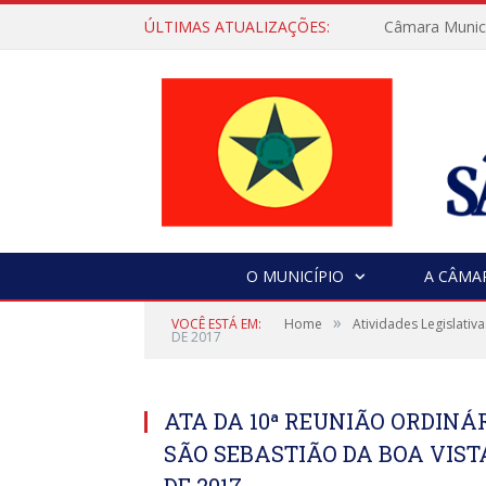
ÚLTIMAS ATUALIZAÇÕES:
Câmara Municip
O MUNICÍPIO
A CÂMA
»
VOCÊ ESTÁ EM:
Home
Atividades Legislativa
DE 2017
ATA DA 10ª REUNIÃO ORDIN
SÃO SEBASTIÃO DA BOA VISTA
DE 2017