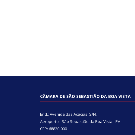
CÂMARA DE SÃO SEBASTIÃO DA BOA VISTA
End.: Avenida das Acácias, S/N.
Aeroporto - São Sebastião da Boa Vista - PA
CEP: 68820-000