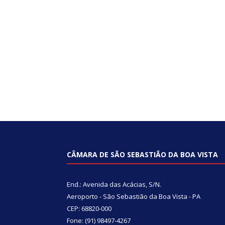
CÂMARA DE SÃO SEBASTIÃO DA BOA VISTA
End.: Avenida das Acácias, S/N.
Aeroporto - São Sebastião da Boa Vista - PA
CEP: 68820-000
Fone: (91) 98497-4267