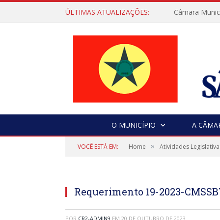
ÚLTIMAS ATUALIZAÇÕES:
Câmara Municip
O MUNICÍPIO
A CÂMA
»
VOCÊ ESTÁ EM:
Home
Atividades Legislativa
Requerimento 19-2023-CMSSBV
POR
CR2-ADMIN9
EM
20 DE OUTUBRO DE 2023