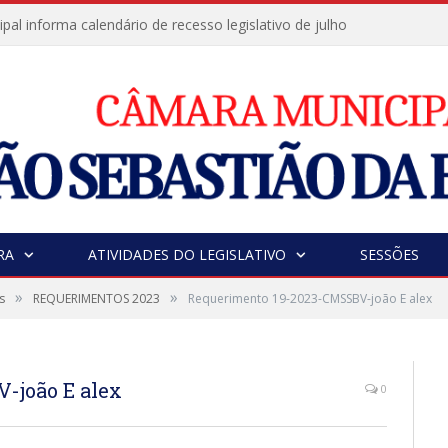
al informa calendário de recesso legislativo de julho
RA
ATIVIDADES DO LEGISLATIVO
SESSÕES
»
»
s
REQUERIMENTOS 2023
Requerimento 19-2023-CMSSBV-joão E alex
-joão E alex
0