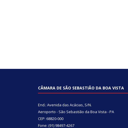
CÂMARA DE SÃO SEBASTIÃO DA BOA VISTA
End.: Avenida das Acácias, S/N.
Aeroporto - São Sebastião da Boa Vista - PA
CEP: 68820-000
Fone: (91) 98497-4267