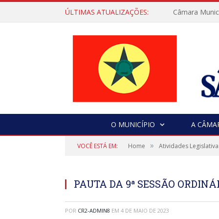
ÚLTIMAS ATUALIZAÇÕES:
Câmara Municip
O MUNICÍPIO
A CÂMA
»
VOCÊ ESTÁ EM:
Home
Atividades Legislativa
PAUTA DA 9ª SESSÃO ORDINÁRI
POR
CR2-ADMIN8
EM
4 DE MAIO DE 2023