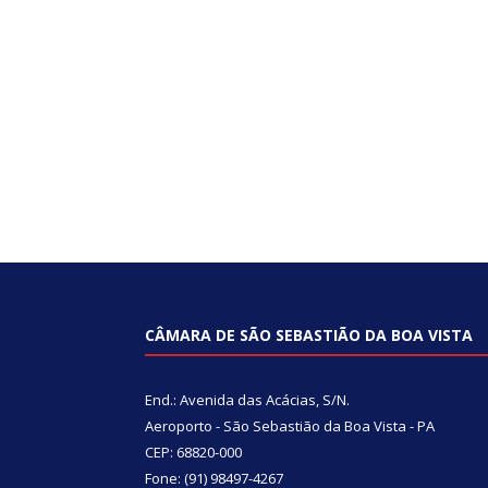
CÂMARA DE SÃO SEBASTIÃO DA BOA VISTA
End.: Avenida das Acácias, S/N.
Aeroporto - São Sebastião da Boa Vista - PA
CEP: 68820-000
Fone: (91) 98497-4267