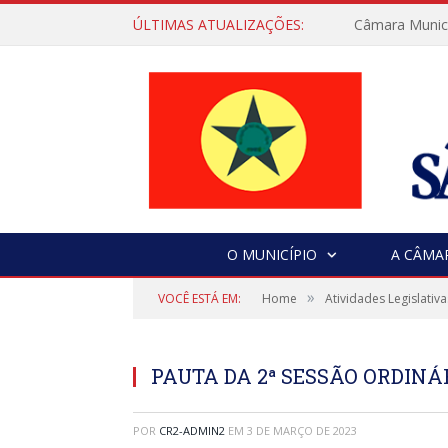
ÚLTIMAS ATUALIZAÇÕES:
Câmara Municip
O MUNICÍPIO
A CÂMA
»
VOCÊ ESTÁ EM:
Home
Atividades Legislativa
PAUTA DA 2ª SESSÃO ORDINÁR
POR
CR2-ADMIN2
EM
3 DE MARÇO DE 2023