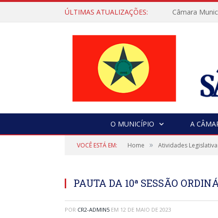
ÚLTIMAS ATUALIZAÇÕES:
Câmara Municip
O MUNICÍPIO
A CÂMA
»
VOCÊ ESTÁ EM:
Home
Atividades Legislativa
PAUTA DA 10ª SESSÃO ORDINÁR
POR
CR2-ADMIN5
EM
12 DE MAIO DE 2023