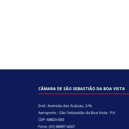
CÂMARA DE SÃO SEBASTIÃO DA BOA VISTA
End.: Avenida das Acácias, S/N.
Aeroporto - São Sebastião da Boa Vista - PA
CEP: 68820-000
Fone: (91) 98497-4267