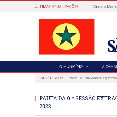
ÚLTIMAS ATUALIZAÇÕES:
Câmara Municip
O MUNICÍPIO
A CÂMA
»
VOCÊ ESTÁ EM:
Home
Atividades Legislativa
PAUTA DA 01ª SESSÃO EXTRAO
2022