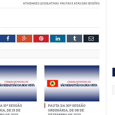
ATIVIDADES LEGISLATIVAS
,
PAUTAS E ATAS DAS SESSÕES
tter
Facebook
Google+
Pinterest
LinkedIn
Tumblr
Email
A 31ª SESSÃO
PAUTA DA 30ª SESSÃO
IA, DE 15 DE
ORDINÁRIA, DE 08 DE
O DE 2023
DEZEMBRO DE 2023