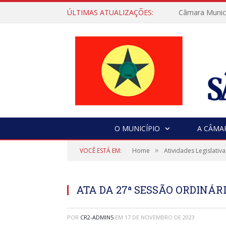
ÚLTIMAS ATUALIZAÇÕES:
Câmara Municip
O MUNICÍPIO
A CÂMA
»
VOCÊ ESTÁ EM:
Home
Atividades Legislativa
ATA DA 27ª SESSÃO ORDINÁRI
POR
CR2-ADMIN5
EM
17 DE NOVEMBRO DE 2023