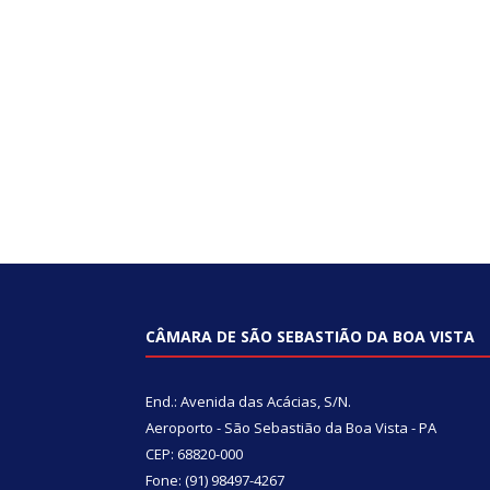
CÂMARA DE SÃO SEBASTIÃO DA BOA VISTA
End.: Avenida das Acácias, S/N.
Aeroporto - São Sebastião da Boa Vista - PA
CEP: 68820-000
Fone: (91) 98497-4267