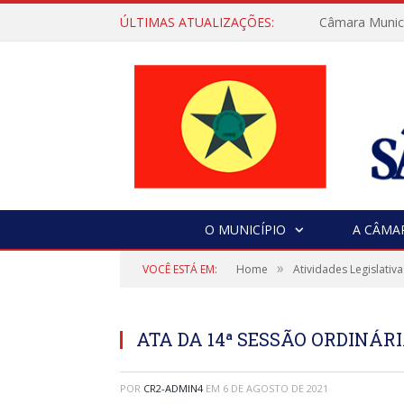
ÚLTIMAS ATUALIZAÇÕES:
Câmara Municip
O MUNICÍPIO
A CÂMA
»
VOCÊ ESTÁ EM:
Home
Atividades Legislativa
ATA DA 14ª SESSÃO ORDINÁRIA
POR
CR2-ADMIN4
EM
6 DE AGOSTO DE 2021