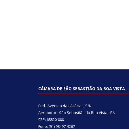
CÂMARA DE SÃO SEBASTIÃO DA BOA VISTA
End.: Avenida das Acácias, S/N.
Aeroporto - São Sebastião da Boa Vista - PA
CEP: 68820-000
Fone: (91) 98497-4267