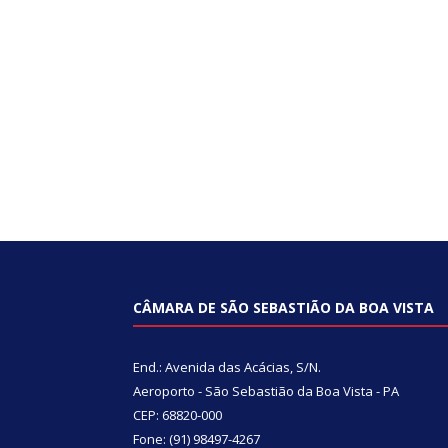
CÂMARA DE SÃO SEBASTIÃO DA BOA VISTA
End.: Avenida das Acácias, S/N.
Aeroporto - São Sebastião da Boa Vista - PA
CEP: 68820-000
Fone: (91) 98497-4267