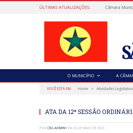
ÚLTIMAS ATUALIZAÇÕES:
Câmara Municip
O MUNICÍPIO
A CÂMA
»
VOCÊ ESTÁ EM:
Home
Atividades Legislativa
ATA DA 12ª SESSÃO ORDINÁRIA
POR
CR2-ADMIN1
EM
26 DE MAIO DE 2023