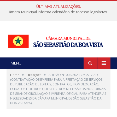
ÚLTIMAS ATUALIZAÇÕES:
Câmara Municipal informa calendário de recesso legislativo de julho
MENU
»
»
Home
Licitações
ADESÃO Nº 002/2023-CMSSBV-AD
(CONTRATAÇÃO DE EMPRESA PARA A PRESTAÇÃO DE SERVIÇOS
DE PUBLICAÇÃO DE EDITAIS, CONTRATOS, HOMOLOGAÇÃO,
EXTRATOS E OUTROS QUE SE FIZEREM NECESSÁRIOS NOS JORNAIS
DE GRANDE CIRCULAÇÃO E IMPRENSA OFICIAL, PARA ATENDER AS
NECESSIDADES DA CÂMARA MUNICIPAL DE SÃO SEBASTIÃO DA
BOA VISTA/PA)